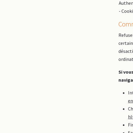
Authen
- Cook
Comme
Refuser
certain
désacti
ordinat
Si vou
naviga
In
en
Ch
hl
Fi
Sa