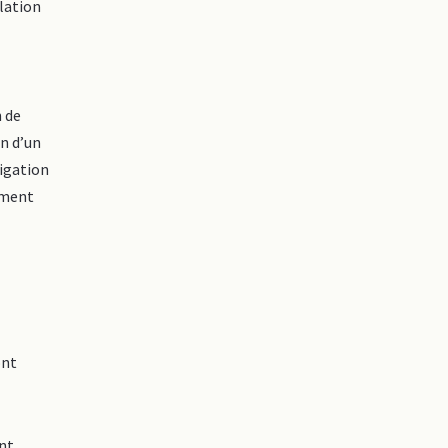
llation
n de
on d’un
vigation
lement
ont
nt