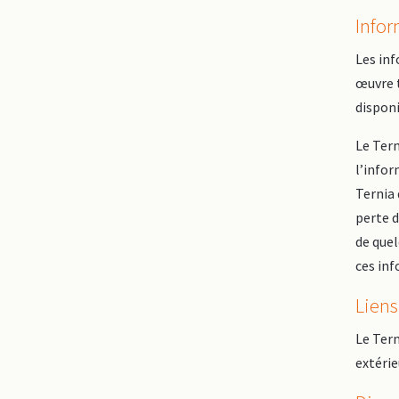
Info
Les inf
œuvre t
disponi
Le Tern
l’infor
Ternia 
perte d
de quel
ces in
Liens
Le Tern
extérie