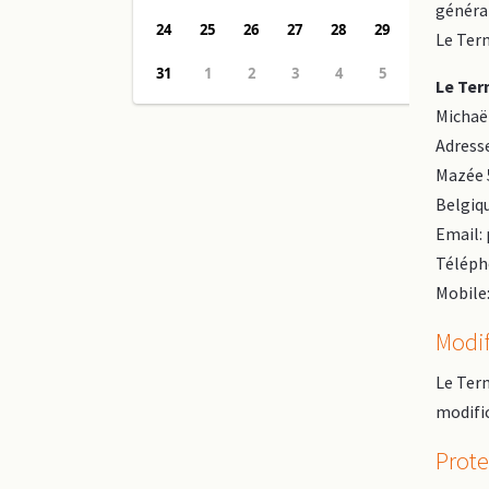
général
Le Tern
Le Ter
Michaë
Adress
Mazée 
Belgiq
Email:
Télépho
Mobile:
Modif
Le Ter
modific
Prote