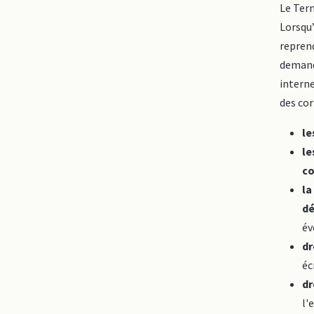
Le Tern
Lorsqu’
reprend
demande
intern
des cor
le
le
co
la
dé
év
dr
éc
dr
l'