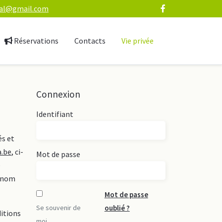
val@gmail.com
Réservations
Contacts
Vie privée
Connexion
Identifiant
és et
a.be
, ci-
Mot de passe
e
e nom
Mot de passe
Se souvenir de
oublié ?
itions
moi