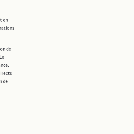
et en
mations
ion de
 Le
ance,
irects
on de