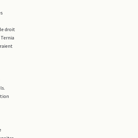
es
le droit
 Ternia
raient
é
ls.
ation
e