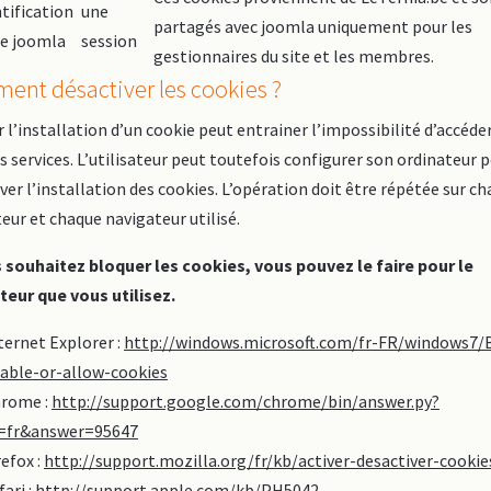
tification
une
partagés avec joomla uniquement pour les
ie joomla
session
gestionnaires du site et les membres.
nt désactiver les cookies ?
 l’installation d’un cookie peut entrainer l’impossibilité d’accéder
s services. L’utilisateur peut toutefois configurer son ordinateur 
ver l’installation des cookies. L’opération doit être répétée sur c
eur et chaque navigateur utilisé.
s souhaitez bloquer les cookies, vous pouvez le faire pour le
teur que vous utilisez.
ternet Explorer :
http://windows.microsoft.com/fr-FR/windows7/
able-or-allow-cookies
rome :
http://support.google.com/chrome/bin/answer.py?
=fr&answer=95647
refox :
http://support.mozilla.org/fr/kb/activer-desactiver-cookie
fari :
http://support.apple.com/kb/PH5042