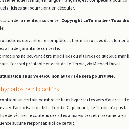
ndissement de Namur, en langue française, est compétent pour co
uels litiges qui pourraient en découler.
uction de la mention suivante :
Copyright LeTernia.be - Tous dro
és
productions doivent être complètes et non dissociées des élément
s afin de garantir le contexte.
formations ne peuvent être modifiées ou altérées de quelque mani
 sans l'accord préalable et écrit de Le Ternia, via Michaël Duval.
utilisation abusive et/ou non autorisée sera poursuivie.
 hypertextes et cookies
 contient un certain nombre de liens hypertextes vers d’autres site
e avec l’autorisation de Le Ternia . Cependant, Le Ternia n’a pas la
lité de vérifier le contenu des sites ainsi visités, et n’assumera en
ence aucune responsabilité de ce fait.