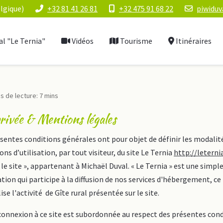
lgique)
+32 81 41 26 81
+32 475 91 68 22
piwidu
al "Le Ternia"
Vidéos
Tourisme
Itinéraires
 de lecture: 7 mins
rivée & Mentions légales
sentes conditions générales ont pour objet de définir les modalit
ons d’utilisation, par tout visiteur, du site Le Ternia
http://leterni
 le site », appartenant à Michaël Duval. « Le Ternia » est une simpl
tion qui participe à la diffusion de nos services d'hébergement, c
se l'activité de Gîte rural présentée sur le site.
onnexion à ce site est subordonnée au respect des présentes cond