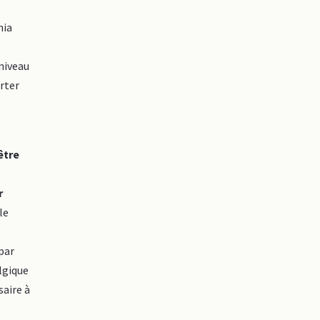
nia
 niveau
rter
être
r
le
par
elgique
saire à