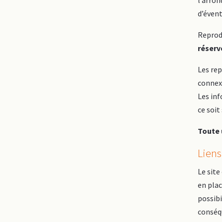
l’arro
d’évent
Reprod
réserv
Les re
connexe
Les in
ce soit
Toute 
Liens
Le site
en plac
possibi
conséqu