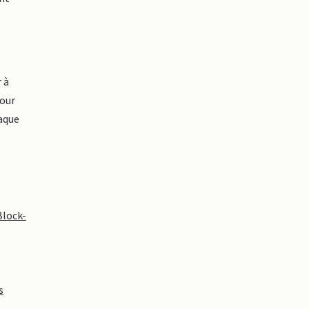
 à
pour
haque
Block-
s