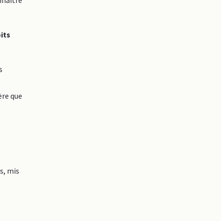
nnaitre
its
s
ère que
s, mis