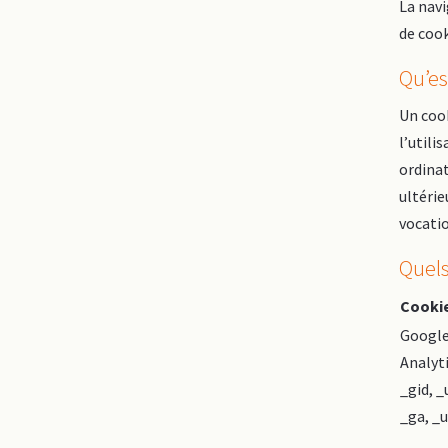
La navi
de cook
Qu’es
Un cook
l’utili
ordinat
ultérie
vocati
Quels
Cooki
Googl
Analyt
_gid, 
_ga, _