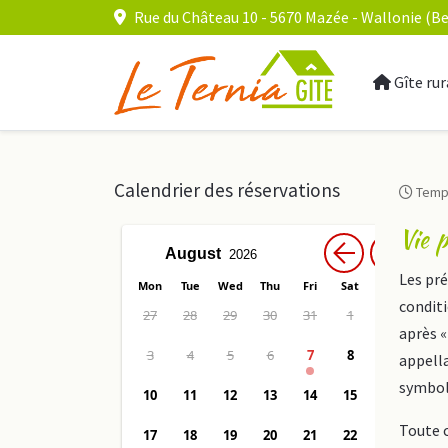
Rue du Château 10 - 5670 Mazée - Wallonie (Be
Gîte rur
Calendrier des réservations
Temps
Vie p
Les pré
conditi
après «
appella
symboli
Toute c