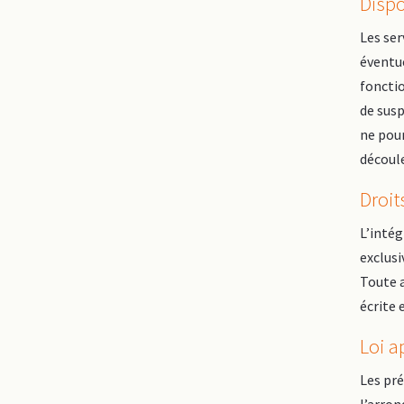
Dispo
Les ser
éventu
fonctio
de susp
ne pou
découle
Droit
L’intég
exclusi
Toute a
écrite 
Loi a
Les pré