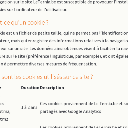
gation sur le site LeTernia.be est susceptible de provoquer l’insta
ies sur l’ordinateur de l’utilisateur.
t-ce qu’un cookie ?
ie est un fichier de petite taille, qui ne permet pas l’identificatio
sateur, mais qui enregistre des informations relatives à la navigati
eur sur un site. Les données ainsi obtenues visent à faciliter la na
ure sur le site (préférence linguistique, par exemple), et ont éga
on à permettre diverses mesures de fréquentation.
 sont les cookies utilisés sur ce site ?
e
Duration
Description
e
ics
Ces cookies proviennent de Le Ternia.be et s
1 à 2 ans
_utma,
partagés avec Google Analytics
utmz
Ces cookies proviennent de LeTernia.be et so